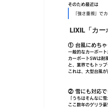
そのため最近は
「強さ重視」でカ
 LIXIL「
① 台風にめち
一般的なカーポートが
カーポートSWは
耐
と、業界でもトップ
これは、大型台風が
② 雪にも対応
「うちはそんなに雪
ここ数年のゲリラ豪