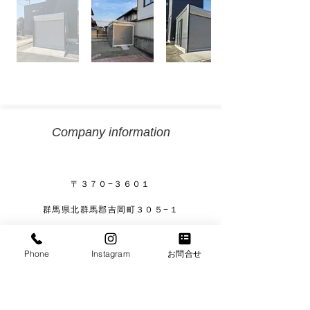
Company information
〒３７０−３６０１
群馬県北群馬郡吉岡町３０５−１
【エムズエクステリア株式会社】
Phone
Instagram
お問合せ
​代表取締役 町田 清
TEL：
０２７９−２６−７０４５