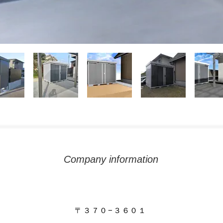
Company information
〒３７０−３６０１